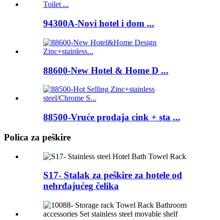
94300A-Novi hotel i dom ...
88600-New Hotel & Home D ...
88500-Vruće prodaja cink + sta ...
Polica za peškire
S17- Stalak za peškire za hotele od
nehrđajućeg čelika