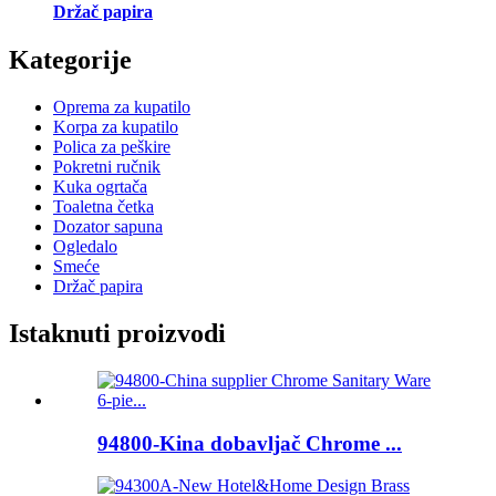
Držač papira
Kategorije
Oprema za kupatilo
Korpa za kupatilo
Polica za peškire
Pokretni ručnik
Kuka ogrtača
Toaletna četka
Dozator sapuna
Ogledalo
Smeće
Držač papira
Istaknuti proizvodi
94800-Kina dobavljač Chrome ...