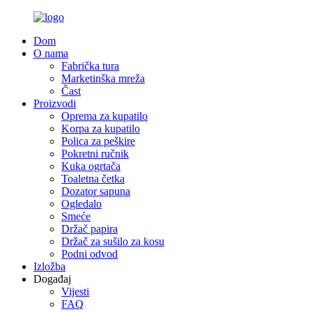
Dom
O nama
Fabrička tura
Marketinška mreža
Čast
Proizvodi
Oprema za kupatilo
Korpa za kupatilo
Polica za peškire
Pokretni ručnik
Kuka ogrtača
Toaletna četka
Dozator sapuna
Ogledalo
Smeće
Držač papira
Držač za sušilo za kosu
Podni odvod
Izložba
Događaj
Vijesti
FAQ