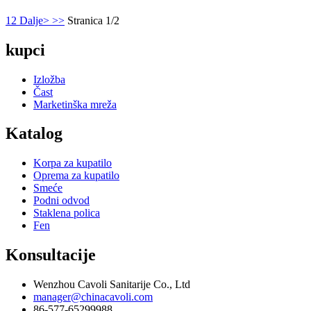
1
2
Dalje>
>>
Stranica 1/2
kupci
Izložba
Čast
Marketinška mreža
Katalog
Korpa za kupatilo
Oprema za kupatilo
Smeće
Podni odvod
Staklena polica
Fen
Konsultacije
Wenzhou Cavoli Sanitarije Co., Ltd
manager@chinacavoli.com
86-577-65299988