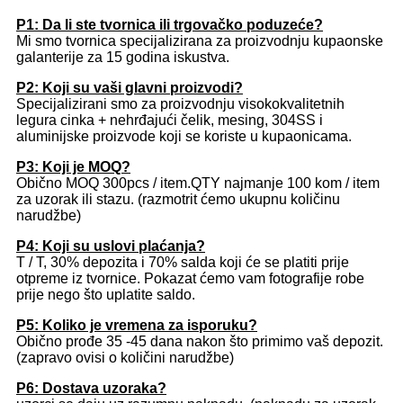
P1: Da li ste tvornica ili trgovačko poduzeće?
Mi smo tvornica specijalizirana za proizvodnju kupaonske
galanterije za 15 godina iskustva.
P2: Koji su vaši glavni proizvodi?
Specijalizirani smo za proizvodnju visokokvalitetnih
legura cinka + nehrđajući čelik, mesing, 304SS i
aluminijske proizvode koji se koriste u kupaonicama.
P3: Koji je MOQ?
Obično MOQ 300pcs / item.QTY najmanje 100 kom / item
za uzorak ili stazu. (razmotrit ćemo ukupnu količinu
narudžbe)
P4: Koji su uslovi plaćanja?
T / T, 30% depozita i 70% salda koji će se platiti prije
otpreme iz tvornice. Pokazat ćemo vam fotografije robe
prije nego što uplatite saldo.
P5: Koliko je vremena za isporuku?
Obično prođe 35 -45 dana nakon što primimo vaš depozit.
(zapravo ovisi o količini narudžbe)
P6: Dostava uzoraka?