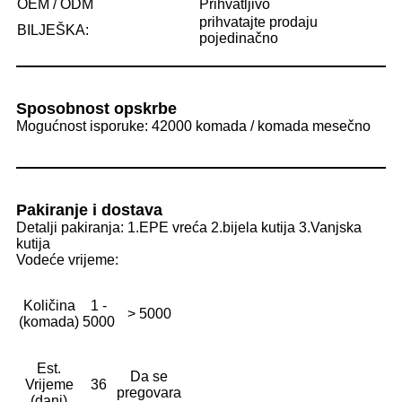
OEM / ODM
Prihvatljivo
prihvatajte prodaju
BILJEŠKA:
pojedinačno
Sposobnost opskrbe
Mogućnost isporuke: 42000 komada / komada mesečno
Pakiranje i dostava
Detalji pakiranja: 1.EPE vreća 2.bijela kutija 3.Vanjska
kutija
Vodeće vrijeme:
Količina
1 -
> 5000
(komada)
5000
Est.
Da se
Vrijeme
36
pregovara
(dani)