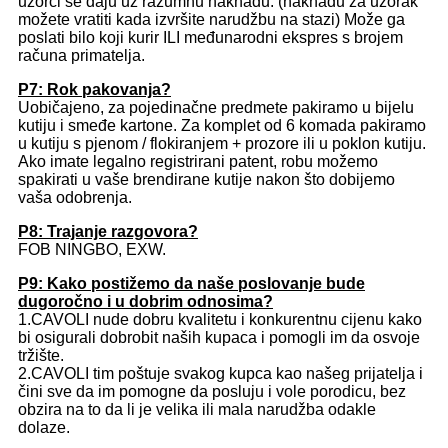
uzorci se daju uz razumnu naknadu. (naknadu za uzorak
možete vratiti kada izvršite narudžbu na stazi) Može ga
poslati bilo koji kurir ILI međunarodni ekspres s brojem
računa primatelja.
P7: Rok pakovanja?
Uobičajeno, za pojedinačne predmete pakiramo u bijelu
kutiju i smeđe kartone. Za komplet od 6 komada pakiramo
u kutiju s pjenom / flokiranjem + prozore ili u poklon kutiju.
Ako imate legalno registrirani patent, robu možemo
spakirati u vaše brendirane kutije nakon što dobijemo
vaša odobrenja.
P8: Trajanje razgovora?
FOB NINGBO, EXW.
P9: Kako postižemo da naše poslovanje bude
dugoročno i u dobrim odnosima?
1.CAVOLI nude dobru kvalitetu i konkurentnu cijenu kako
bi osigurali dobrobit naših kupaca i pomogli im da osvoje
tržište.
2.CAVOLI tim poštuje svakog kupca kao našeg prijatelja i
čini sve da im pomogne da posluju i vole porodicu, bez
obzira na to da li je velika ili mala narudžba odakle
dolaze.