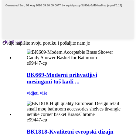
vidjeti sve
Ovdje napišite svoju poruku i pošaljite nam je
e99447-cp
BK669-Moderni prihvatljivi
mesingani tuš kadi ...
vidjeti više
e99447-cp
BK1818-Kvalitetni evropski dizajn