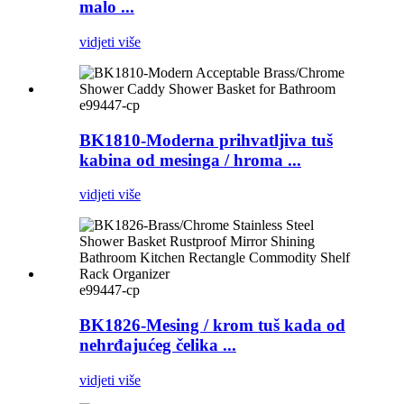
malo ...
vidjeti više
e99447-cp
BK1810-Moderna prihvatljiva tuš
kabina od mesinga / hroma ...
vidjeti više
e99447-cp
BK1826-Mesing / krom tuš kada od
nehrđajućeg čelika ...
vidjeti više