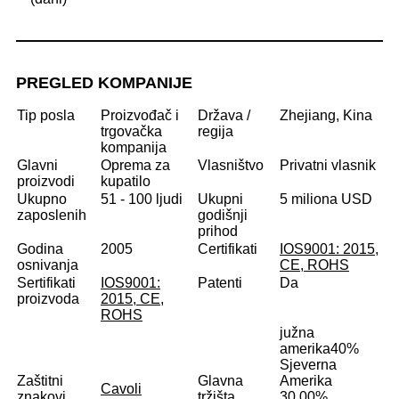
PREGLED KOMPANIJE
Tip posla
Proizvođač i
Država /
Zhejiang, Kina
trgovačka
regija
kompanija
Glavni
Oprema za
Vlasništvo
Privatni vlasnik
proizvodi
kupatilo
Ukupno
51 - 100 ljudi
Ukupni
5 miliona USD
zaposlenih
godišnji
prihod
Godina
2005
Certifikati
IOS9001: 2015,
osnivanja
CE, ROHS
Sertifikati
IOS9001:
Patenti
Da
proizvoda
2015, CE,
ROHS
južna
amerika
40%
Sjeverna
Zaštitni
Glavna
Amerika
Cavoli
znakovi
tržišta
30,00%