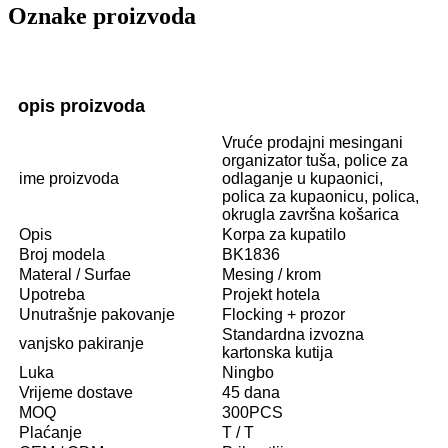
Oznake proizvoda
opis proizvoda
Vruće prodajni mesingani
organizator tuša, police za
ime proizvoda
odlaganje u kupaonici,
polica za kupaonicu, polica,
okrugla završna košarica
Opis
Korpa za kupatilo
Broj modela
BK1836
Materal / Surfae
Mesing / krom
Upotreba
Projekt hotela
Unutrašnje pakovanje
Flocking + prozor
Standardna izvozna
vanjsko pakiranje
kartonska kutija
Luka
Ningbo
Vrijeme dostave
45 dana
MOQ
300PCS
Plaćanje
T / T