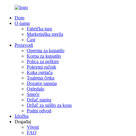
Dom
O nama
Fabrička tura
Marketinška mreža
Čast
Proizvodi
Oprema za kupatilo
Korpa za kupatilo
Polica za peškire
Pokretni ručnik
Kuka ogrtača
Toaletna četka
Dozator sapuna
Ogledalo
Smeće
Držač papira
Držač za sušilo za kosu
Podni odvod
Izložba
Događaj
Vijesti
FAQ