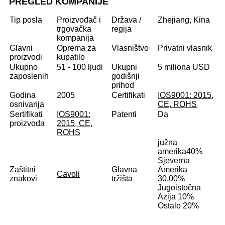
PREGLED KOMPANIJE
Tip posla
Proizvođač i
Država /
Zhejiang, Kina
trgovačka
regija
kompanija
Glavni
Oprema za
Vlasništvo
Privatni vlasnik
proizvodi
kupatilo
Ukupno
51 - 100 ljudi
Ukupni
5 miliona USD
zaposlenih
godišnji
prihod
Godina
2005
Certifikati
IOS9001: 2015,
osnivanja
CE, ROHS
Sertifikati
IOS9001:
Patenti
Da
proizvoda
2015, CE,
ROHS
južna
amerika
40%
Sjeverna
Zaštitni
Glavna
Amerika
Cavoli
znakovi
tržišta
30,00%
Jugoistočna
Azija 10%
Ostalo 20%