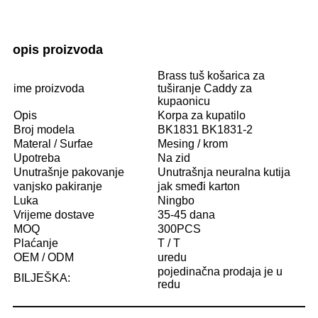
opis proizvoda
Brass tuš košarica za
ime proizvoda
tuširanje Caddy za
kupaonicu
Opis
Korpa za kupatilo
Broj modela
BK1831 BK1831-2
Materal / Surfae
Mesing / krom
Upotreba
Na zid
Unutrašnje pakovanje
Unutrašnja neuralna kutija
vanjsko pakiranje
jak smeđi karton
Luka
Ningbo
Vrijeme dostave
35-45 dana
MOQ
300PCS
Plaćanje
T / T
OEM / ODM
uredu
pojedinačna prodaja je u
BILJEŠKA:
redu