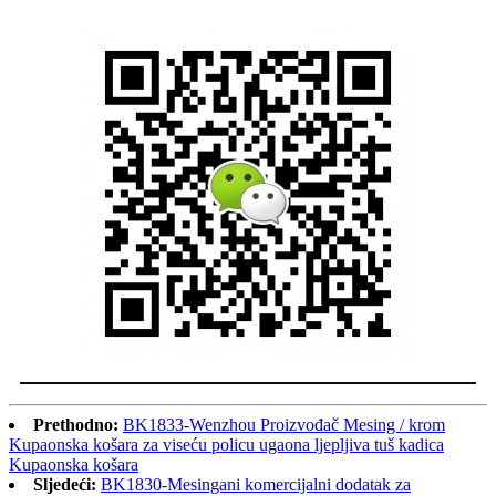
Prethodno:
BK1833-Wenzhou Proizvođač Mesing / krom
Kupaonska košara za viseću policu ugaona ljepljiva tuš kadica
Kupaonska košara
Sljedeći:
BK1830-Mesingani komercijalni dodatak za