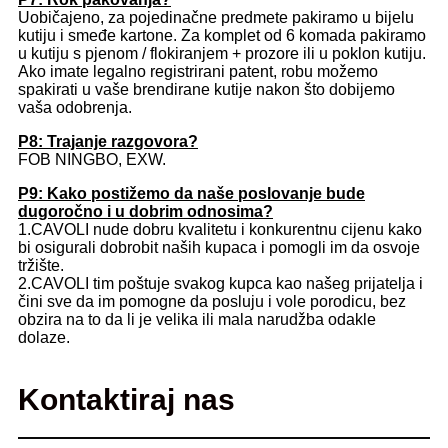
Uobičajeno, za pojedinačne predmete pakiramo u bijelu
kutiju i smeđe kartone. Za komplet od 6 komada pakiramo
u kutiju s pjenom / flokiranjem + prozore ili u poklon kutiju.
Ako imate legalno registrirani patent, robu možemo
spakirati u vaše brendirane kutije nakon što dobijemo
vaša odobrenja.
P8: Trajanje razgovora?
FOB NINGBO, EXW.
P9: Kako postižemo da naše poslovanje bude
dugoročno i u dobrim odnosima?
1.CAVOLI nude dobru kvalitetu i konkurentnu cijenu kako
bi osigurali dobrobit naših kupaca i pomogli im da osvoje
tržište.
2.CAVOLI tim poštuje svakog kupca kao našeg prijatelja i
čini sve da im pomogne da posluju i vole porodicu, bez
obzira na to da li je velika ili mala narudžba odakle
dolaze.
Kontaktiraj nas