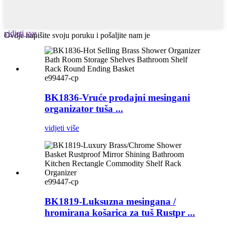
vidjeti sve
Ovdje napišite svoju poruku i pošaljite nam je
e99447-cp
BK1836-Vruće prodajni mesingani
organizator tuša ...
vidjeti više
e99447-cp
BK1819-Luksuzna mesingana /
hromirana košarica za tuš Rustpr ...