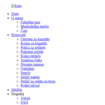
Dom
O nama
Fabrička tura
Marketinška mreža
Čast
Proizvodi
Oprema za kupatilo
Korpa za kupatilo
Polica za peškire
Pokretni ručnik
Kuka ogrtača
Toaletna četka
Dozator sapuna
Ogledalo
Smeće
Držač papira
Držač za sušilo za kosu
Podni odvod
Izložba
Događaj
Vijesti
FAQ