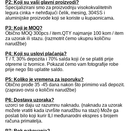
P2: Koji su vaši glavni proizvodi?
Specijalizirani smo za proizvodnju visokokvalitetnih
legura cinka + nehrđajući čelik, mesing, 304SS i
aluminijske proizvode koji se koriste u kupaonicama.
P3: Koji je MOQ?
Obično MOQ 300pcs / item.QTY najmanje 100 kom / item
za uzorak ili stazu. (razmotrit ćemo ukupnu količinu
narudžbe)
P4: Koji su uslovi plaćanja?
T / T, 30% depozita i 70% salda koji će se platiti prije
otpreme iz tvornice. Pokazat ćemo vam fotografije robe
prije nego što uplatite saldo.
P5: Koliko je vremena za isporuku?
Obično prođe 35 -45 dana nakon što primimo vaš depozit.
(zapravo ovisi o količini narudžbe)
P6: Dostava uzoraka?
uzorci se daju uz razumnu naknadu. (naknadu za uzorak
možete vratiti kada izvršite narudžbu na stazi) Može ga
poslati bilo koji kurir ILI međunarodni ekspres s brojem
računa primatelja.
P7: Rok pakovanja?